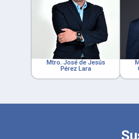
Mtro. José de Jesús
M
Pérez Lara
Su