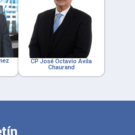
mez
CP José Octavio Avila
Chaurand
tín