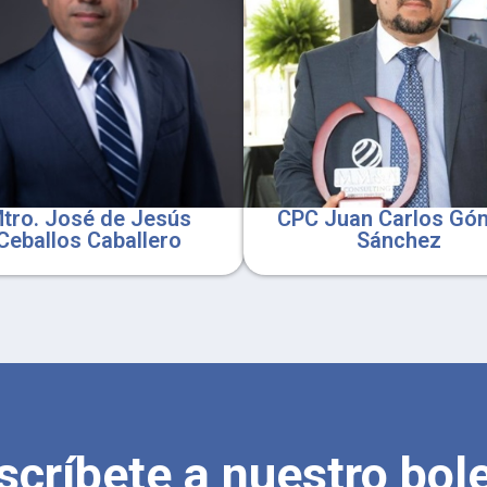
tro. José de Jesús
CPC Juan Carlos Gó
Ceballos Caballero
Sánchez
scríbete a nuestro bole