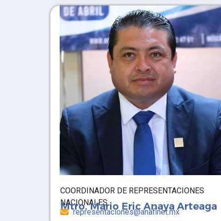
COORDINADOR DE REPRESENTACIONES
NACIONALES
Mtro. Mario Eric Anaya Arteaga
representaciones@anafinet.mx